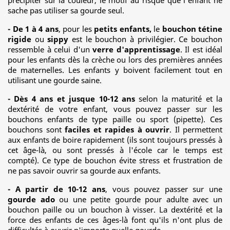
précipiter sur la couleur, le motif au risque que l'enfant ne
sache pas utiliser sa gourde seul.
- De 1 à 4 ans
, pour les
petits enfants,
le
bouchon tétine
rigide
ou
sippy
est le bouchon à privilégier. Ce bouchon
ressemble à celui d'un
verre d'apprentissage
. Il est idéal
pour les enfants dès la crèche ou lors des premières années
de maternelles. Les enfants y boivent facilement tout en
utilisant une gourde saine.
- Dès 4 ans et jusque 10-12 ans
selon la maturité et la
dextérité de votre enfant, vous pouvez passer sur les
bouchons enfants de type paille ou sport (pipette). Ces
bouchons sont
faciles et rapides à ouvrir
. Il permettent
aux enfants de boire rapidement (ils sont toujours pressés à
cet âge-là, ou sont pressés à l'école car le temps est
compté). Ce type de bouchon évite stress et frustration de
ne pas savoir ouvrir sa gourde aux enfants.
- A partir de 10-12 ans
, vous pouvez passer sur une
gourde ado
ou une petite gourde pour adulte avec un
bouchon paille ou un bouchon à visser. La dextérité et la
force des enfants de ces âges-là font qu'ils n'ont plus de