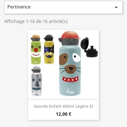
dessins et motifs pour
Pertinence

plaire aux enfants. Toutes
nos gourdes pour enfants
sont garanties
sans
Affichage 1-16 de 16 article(s)
Bisphénol A
(BpA). Saines
et sûres, colorées ou à
l'effigie de leurs idoles,
elles sont à toutes
épreuves et 100% étanches
! Matière de la gourde
:inox, alu, plastique léger,
tritan...et même verre.
Gourde Enfant 450ml Légère Et
Solide En Aluminium
12,00 €