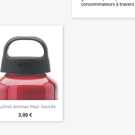
consommateurs à travers
Aperçu rapide

uchon Anneau Pour Gourde
inium Large Goulot De Laken
3,00 €