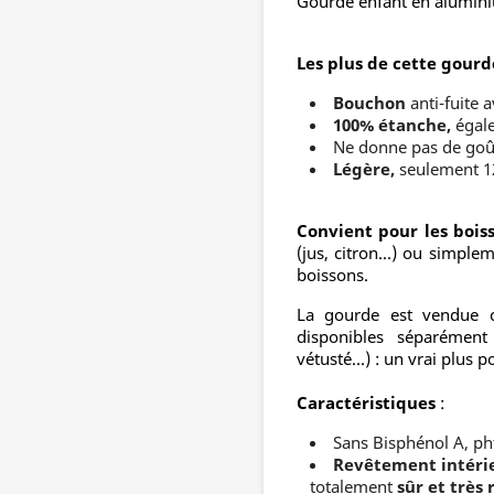
Gourde enfant en alumin
Les plus de cette gourd
Bouchon
anti-fuite 
100% étanche,
égale
Ne donne pas de goû
Légère,
seulement 1
Convient pour les bois
(jus, citron...) ou simple
boissons.
La gourde est vendue c
disponibles séparément
vétusté...) : un vrai plus
Caractéristiques
:
Sans Bisphénol A, pht
Revêtement intéri
totalement
sûr et très 