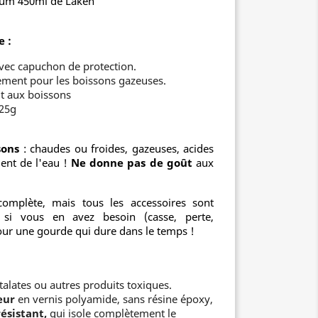
ium 450ml de Laken
e :
avec capuchon de protection.
ment pour les boissons gazeuses.
t aux boissons
25g
sons
: chaudes ou froides, gazeuses, acides
ment de l'eau !
Ne donne pas de goût
aux
omplète, mais tous les accessoires sont
 si vous en avez besoin (casse, perte,
 pour une gourde qui dure dans le temps !
alates ou autres produits toxiques.
eur
en vernis polyamide, sans résine époxy,
résistant,
qui isole complètement le