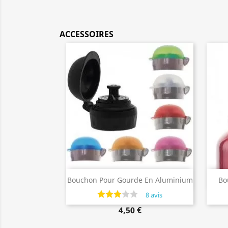
ACCESSOIRES
Aperçu rapide

Bouchon Pour Gourde En Aluminium
Bo
Enfant De Marque Laken
Alum
8 avis
4,50 €