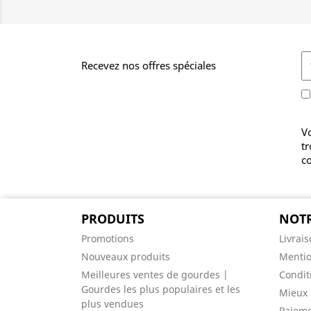
Recevez nos offres spéciales
V
t
co
PRODUITS
NOTR
Promotions
Livrai
Nouveaux produits
Mentio
Meilleures ventes de gourdes |
Conditi
Gourdes les plus populaires et les
Mieux 
plus vendues
Paieme