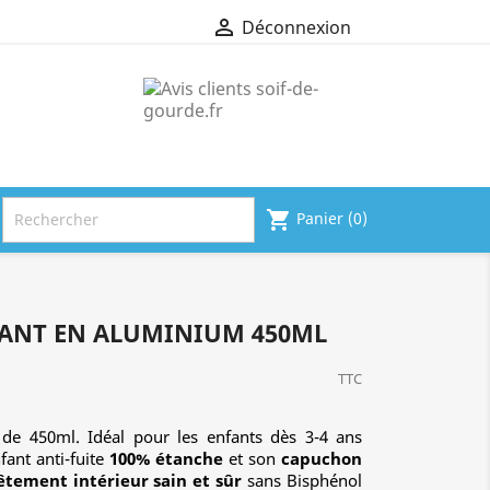

Déconnexion

shopping_cart
Panier
(0)
DANCE
LA + PETITE
FANT EN ALUMINIUM 450ML
Gourde Inox
Gourde En
Isotherme...
Inox
TTC
Isotherme...
Couleur-Inox
de 450ml. Idéal pour les enfants dès 3-4 ans
2 avis
22 avis
ant anti-fuite
100% étanche
et son
capuchon
tement intérieur sain et sûr
sans Bisphénol
16,95 €