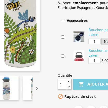
A. Avec
emplacement
pour 
Fabrication Espagnole. Gourd

Accessoires
Bouchon po
Laken
Bouchon an
Laken
3,0
Quantité

AJOUTER 


Rupture de stock