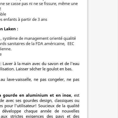
l ne se casse pas ni ne se fissure, même une
!
able
enfants à partir de 3 ans
on Laken :
01, système de management orienté qualité
ds sanitaires de la FDA américaine, EEC
ienne.
e
e
: Laver à la main avec du savon et de l'eau
lisation. Laisser sécher le goulot en bas.
u lave-vaisselle, ne pas congeler, ne pas
.
la gourde en aluminium et en inox
, est
de avec ses gourdes design, classiques ou
s pour l'utilisateur! Soucieux de la qualité
 développe chaque année de nouvelles
aux strictes exigences des pays et des