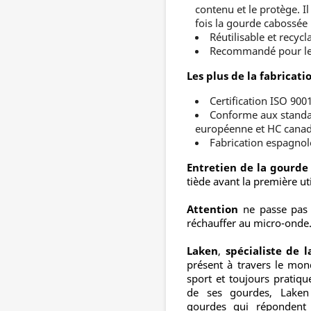
contenu et le protège. I
fois la gourde cabossée 
Réutilisable et recycl
Recommandé pour les 
Les plus de la fabricati
Certification ISO 90
Conforme aux standar
européenne et HC canad
Fabrication espagnol
Entretien de la gourd
tiède avant la première uti
Attention
ne passe pas a
réchauffer au micro-onde
Laken
,
spécialiste de 
présent à travers le mon
sport et toujours pratique
de ses gourdes, Laken
gourdes qui répondent 