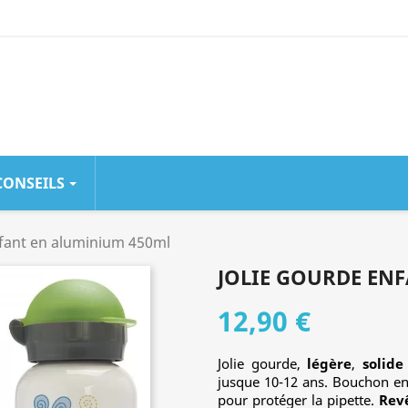
CONSEILS
CHÈRE
LA + POPULAIRE
LA + TEN
nfant en aluminium 450ml
JOLIE GOURDE EN
Gourde Inox
Gourde
0.6 Litre
Sport Inox
12,90 €
Green...
Isotherme...
Couleur-Bleu
Couleur-Inox
Foncé
Jolie gourde,
légère
,
solide
55 avis
jusque 10-12 ans. Bouchon enf
121 avis
pour protéger la pipette.
Revê
24,90 €
21,90 €