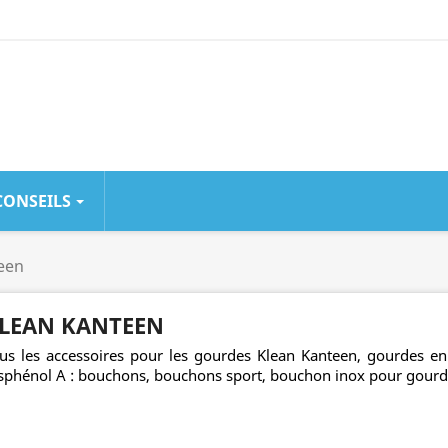
CONSEILS
CHÈRE
LA + POPULAIRE
LA + TEN
een
Gourde Inox
Gourde
LEAN KANTEEN
0.6 Litre
Sport Inox
Green...
Isotherme...
us les accessoires pour les gourdes Klean Kanteen, gourdes en
sphénol A : bouchons, bouchons sport, bouchon inox pour gourde
Couleur-Bleu
Couleur-Inox
Foncé
55 avis
121 avis
24,90 €
21,90 €