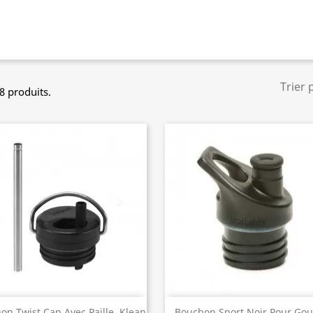
Trier 
 8 produits.
Aperçu rapide
Aperçu rapide


on Twist Cap Avec Paille, Klean
Bouchon Sport Noir Pour Go