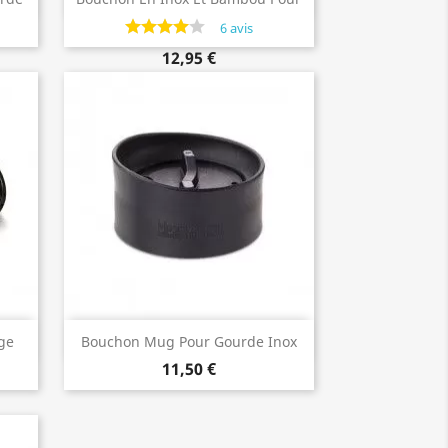
Gourdes Klean Kanteen
6 avis
12,95 €
Aperçu rapide

ge
Bouchon Mug Pour Gourde Inox
teen
Isotherme À Large Goulot De Klean
11,50 €
Kanteen