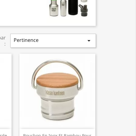
par
Pertinence

:
Aperçu rapide

urde
Bouchon En Inox Et Bambou Pour