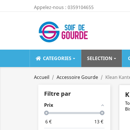
Appelez-nous :
0359104655
CATEGORIES
SELECTION
LA MOINS 
Accueil
Accessoire Gourde
Klean Kant
Filtre par
K
To
Prix
Bi
6
€
13
€