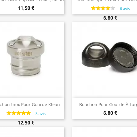
Kanteen
Klean Kanteen
11,50 €
6 avis
6,80 €
Aperçu rapide
Aperçu rapide


chon Inox Pour Gourde Klean
Bouchon Pour Gourde À Lar
Kanteen
Goulot Ou Mug De Klean Kan
6,80 €
3 avis
12,50 €