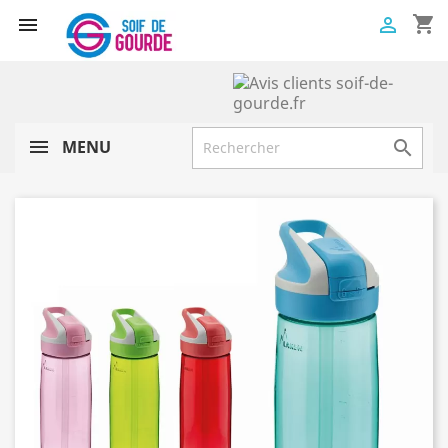
shopping_cart


MENU
