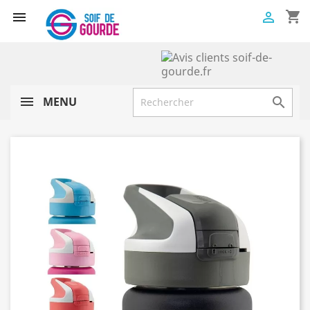
shopping_cart


MENU
