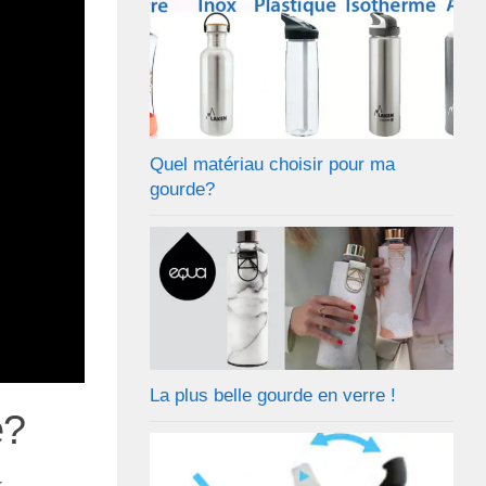
Quel matériau choisir pour ma
gourde?
La plus belle gourde en verre !
e?