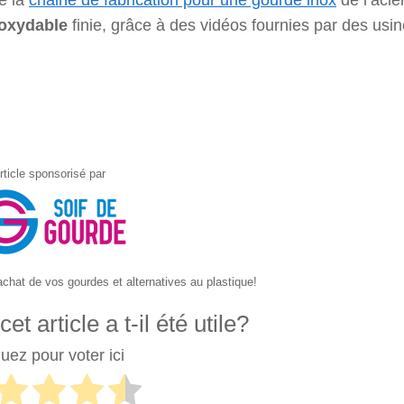
e la
chaine de fabrication pour une gourde inox
de l’acie
noxydable
finie, grâce à des vidéos fournies par des usi
rticle sponsorisé par
achat de vos gourdes et alternatives au plastique!
t article a t-il été utile?
quez pour voter ici