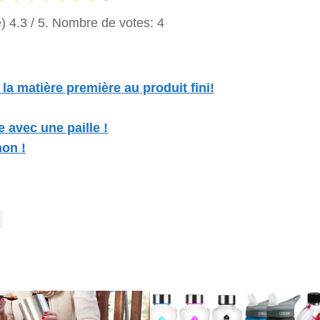
e)
4.3
/ 5. Nombre de votes:
4
a matière première au produit fini!
avec une paille !
on !