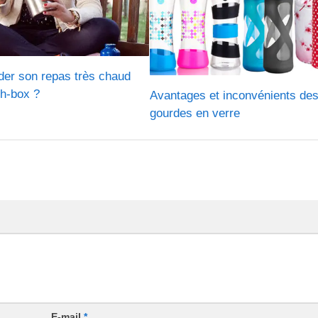
er son repas très chaud
ch-box ?
Avantages et inconvénients de
gourdes en verre
E-mail
*