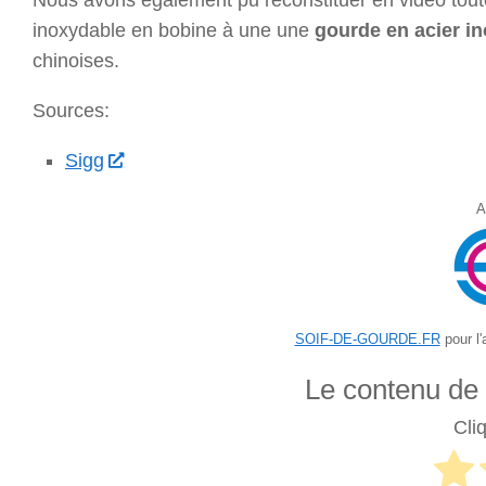
Nous avons également pu reconstituer en vidéo tout
inoxydable en bobine à une une
gourde en acier i
chinoises.
Sources:
Sigg
A
SOIF-DE-GOURDE.FR
pour l'
Le contenu de ce
Cli