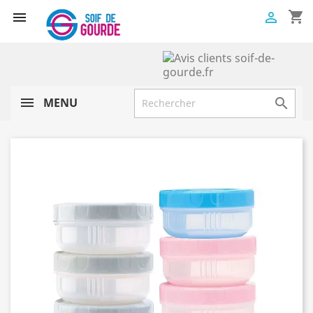
shopping_cart


MENU
