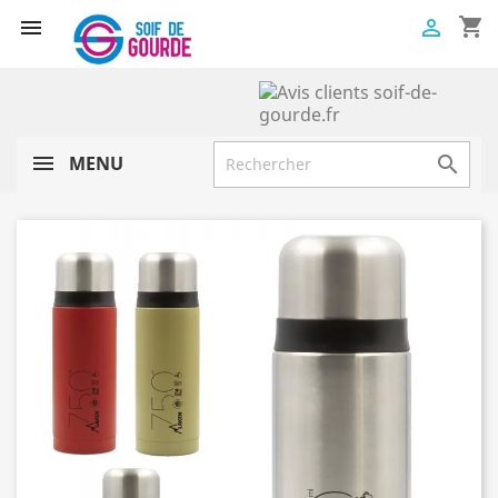
shopping_cart


MENU
