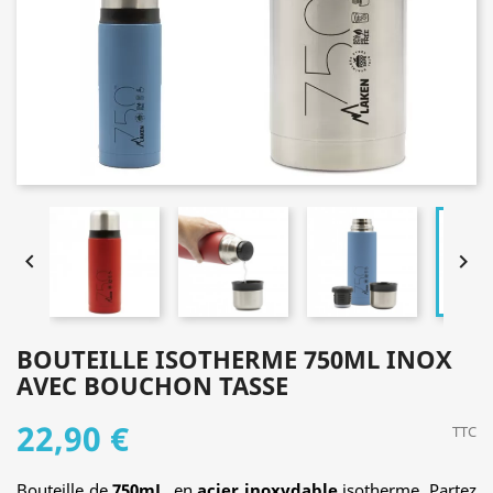


BOUTEILLE ISOTHERME 750ML INOX
AVEC BOUCHON TASSE
22,90 €
TTC
Bouteille de
750mL
, en
acier inoxydable
isotherme. Partez